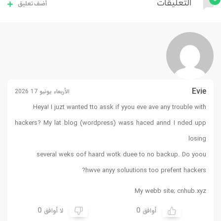
التعليقات
أضف تعليق
Evie
الأربعاء يونيو 17 2026
Heya! I juzt wanted tto assk if yyou eve ave any trouble with
hackers? My lat blog (wordpress) wass haced annd I nded upp
losing
several weks oof haard wotk duee to no backup. Do yoou
hwve anyy soluutions too prefent hackers?
My webb site;
cnhub.xyz
0
0
أوافق
لا أوافق