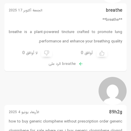
breathe
الجمعة أكتوبر 17 2025
**breathe**
breathe
is a plant-powered tincture crafted to promote lung
performance and enhance your breathing quality.
0
0
أوافق
لا أوافق
breathe الرد على
89h2g
الأربعاء يونيو 4 2025
how to buy generic clomiphene without prescription order generic
clomiphene for sale where can i buy generic clomiphene
clomid