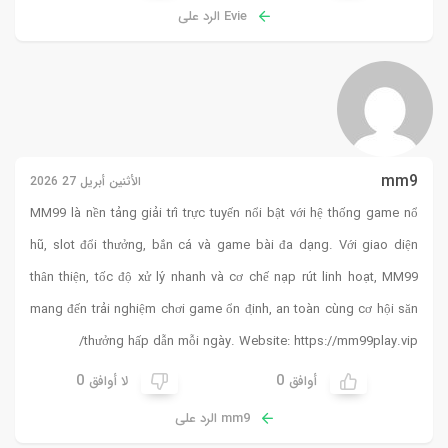
Evie الرد على
mm9
الأثنين أبريل 27 2026
MM99
là nền tảng giải trí trực tuyến nổi bật với hệ thống game nổ
hũ, slot đổi thưởng, bắn cá và game bài đa dạng. Với giao diện
thân thiện, tốc độ xử lý nhanh và cơ chế nạp rút linh hoạt, MM99
mang đến trải nghiệm chơi game ổn định, an toàn cùng cơ hội săn
thưởng hấp dẫn mỗi ngày. Website:
https://mm99play.vip/
0
0
أوافق
لا أوافق
mm9 الرد على