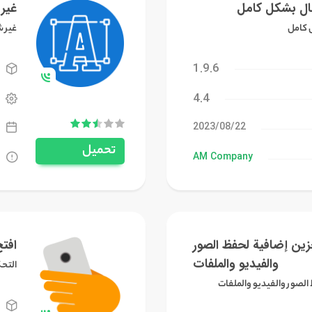
ال بشكل كامل
غير
 كامل
غير 
1.9.6
4.4
22‏/08‏/2023
تحميل
AM Company
ين إضافية لحفظ الصور
افتح
والفيديو والملفات
التحك
الصور والفيديو والملفات