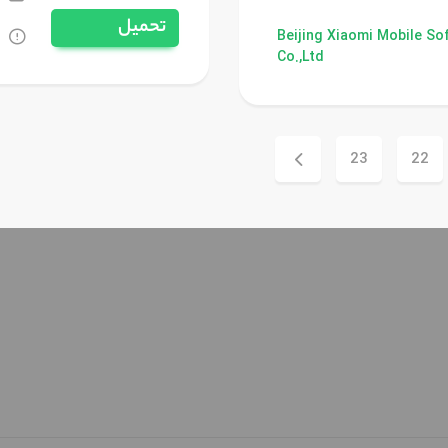
تحميل
Beijing Xiaomi Mobile So
Co.,Ltd
23
22